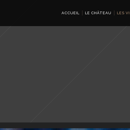
ACCUEIL
LE CHÂTEAU
LES V