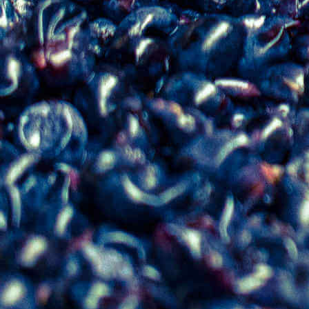
calcaires exposés au sud
Densité de plantation
: 4 500 pieds par
hectare
Cépage
: Merlot
Taille
: Deux lattes à plat, ébourgeonnage
Vendanges
: Mécaniques, avec tri manuel
sur table vibrante
Sélection parcellaire
Fermentation
: En cuves inox
thermorégulées à basse température (20–24
°C)