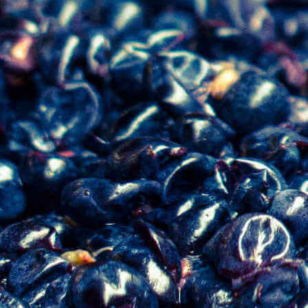
Informations
Techniques
Appellation
: AOC Bordeaux
Type de sol
: Coteaux et plateaux argilo-