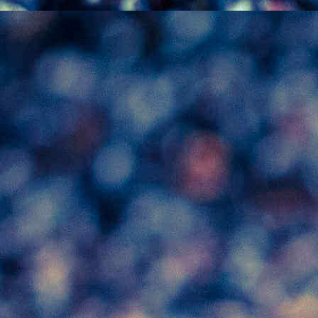
Macération
: Post-fermentaire longue à
froid, avec remontages journaliers
Fermentation malolactique
: Réalisée
Élevage
: En barriques de chêne français
pendant 12 mois
Œnologue
: Laure Vatin
Millésimes disponibles
: 2020 – 2021 –
2022 – 2023
Fiche Technique Du Vin